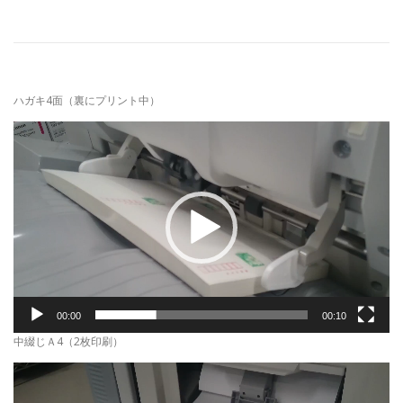
ハガキ4面（裏にプリント中）
動
画
プ
レ
ー
ヤ
ー
00:00
00:10
中綴じＡ4（2枚印刷）
動
画