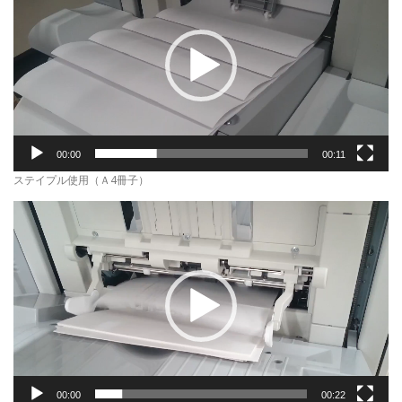
プ
レ
ー
ヤ
ー
00:00
00:11
ステイプル使用（Ａ4冊子）
動
画
プ
レ
ー
ヤ
ー
00:00
00:22