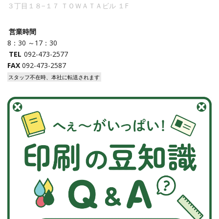
３丁目１８−１７ ＴＯＷＡＴＡビル １F
営業時間
8：30 ～17：30
TEL
092-473-2577
FAX
092-473-2587
スタッフ不在時、本社に転送されます