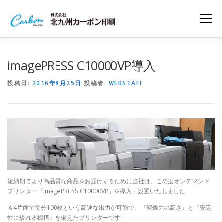
コ
ン
メニュー
テ
ン
ツ
へ
会社案内
事業内容
ワークフロー
imagePRESS C10000VP導入
ス
キ
投稿日:
2016年8月25日
投稿者:
WEBSTAFF
ッ
プ
アクセスマップ
お問い合わせ
プライバシーポリシー
短納期でより高品質な商品をお届けするために当社は、この度オンデマンド
プリンター『imagePRESS C10000VP』を導入・設置いたしました
Ａ4片面で毎分100枚という高速な出力が可能で、『解像力の高さ』と『安定
性に優れる機構』を備えたプリンターです