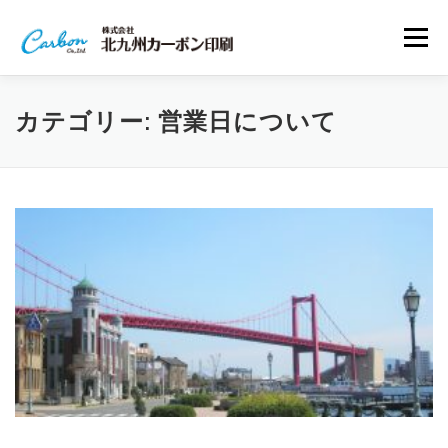
コ
ン
メニュー
テ
ン
ツ
へ
会社案内
事業内容
ワークフロー
カテゴリー:
営業日について
ス
キ
ッ
プ
アクセスマップ
お問い合わせ
プライバシーポリシー